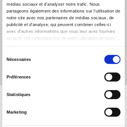
Nos priorités sont de vous accompagner au mieux dans
médias sociaux et d'analyser notre trafic. Nous
partageons également des informations sur l'utilisation de
l'organisation d'obsèques et de vous guider dans toutes les
notre site avec nos partenaires de médias sociaux, de
démarches qui en découlent. Une équipe de professionnel,
publicité et d'analyse, qui peuvent combiner celles-ci
attentive et à l'écoute, est à votre disposition pour
avec d'autres informations que vous leur avez fournies
accompagner les familles dans les démarches
ou qu'ils ont collectées lors de votre utilisation de leurs
administratives avant et après les obsèques. Nous
services.
disposons d'un espace de recueillement ainsi qu'un espace
marbrerie et fleurs.
Sélection
Nécessaires
du
consentement
Pompes funèbres
Préférences
Statistiques
Marketing